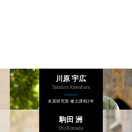
川原 宇広
Takahiro Kawahara
末原研究室 修士課程2年
駒田 洲
Shu Komada