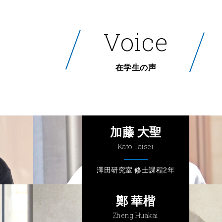
V
o
i
c
e
在学生の声
加藤 大聖
Kato Taisei
澤田研究室 修士課程2年
鄭 華楷
Zheng Huakai