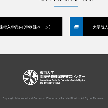
課程入学案内（学務課ページ）
大学院入
Copyright © International Center for Elementary Particle Physics. All Rights Reserved.