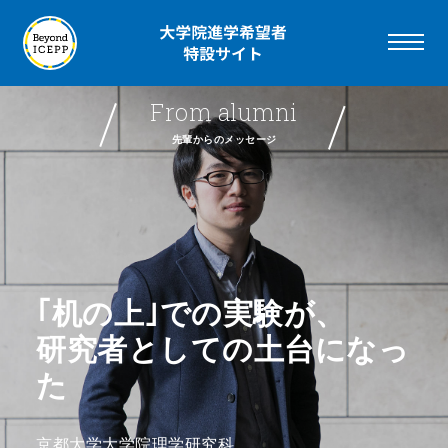
F
r
o
m
a
l
u
m
n
i
先輩からのメッセージ
｢机の上｣での実験が、
研究者としての土台になっ
た
京都大学大学院理学研究科