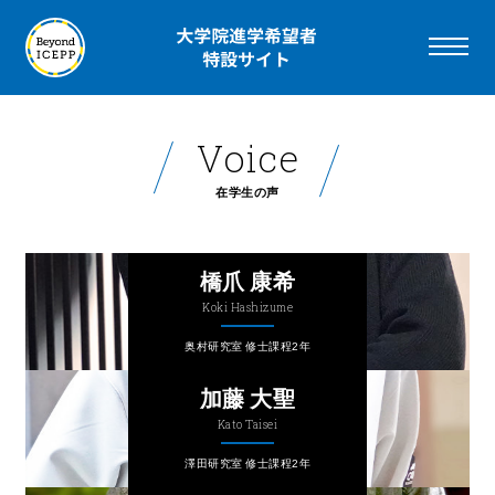
V
o
i
c
e
在学生の声
橋爪 康希
Koki Hashizume
奥村研究室 修士課程2年
加藤 大聖
Kato Taisei
澤田研究室 修士課程2年