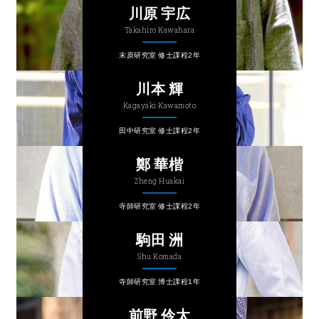
川原 宇広
Takahiro Kawahara
末原研究室 修士課程2年
川本 輝
Kagayaki Kawamoto
田中研究室 修士課程2年
鄭 華楷
Zheng Huakai
寺師研究室 修士課程2年
駒田 洲
Shu Komada
寺師研究室 博士課程1年
前野 伶太