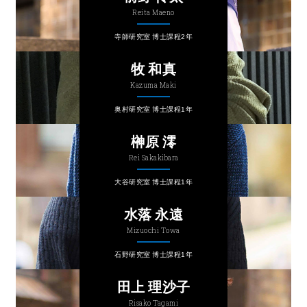
Reita Maeno
寺師研究室 博士課程2年
牧 和真
Kazuma Maki
奥村研究室 博士課程1年
榊原 澪
Rei Sakakibara
大谷研究室 博士課程1年
水落 永遠
Mizuochi Towa
石野研究室 博士課程1年
田上 理沙子
Risako Tagami