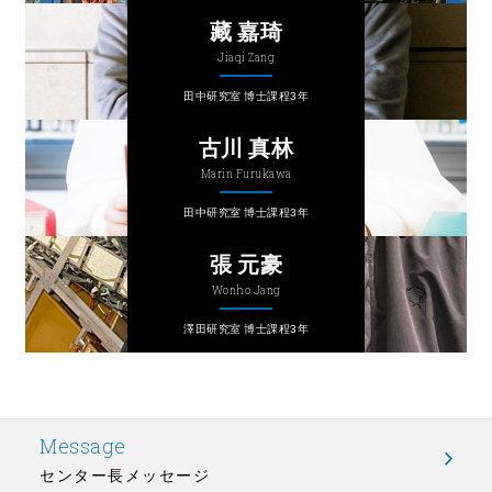
藏 嘉琦
Jiaqi Zang
田中研究室 博士課程3年
古川 真林
Marin Furukawa
田中研究室 博士課程3年
張 元豪
Wonho Jang
澤田研究室 博士課程3年
Message
センター長メッセージ