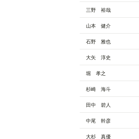
三野 裕哉
山本 健介
石野 雅也
大矢 淳史
堀 孝之
杉崎 海斗
田中 碧人
中尾 幹彦
大杉 真優