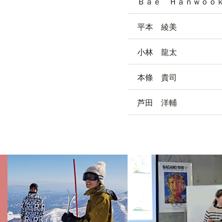
Ｂａｅ Ｈａｎｗｏｏ
平本 綾美
小林 龍太
本條 貴司
芦田 洋輔