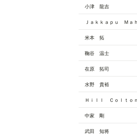
小津 龍吉
Ｊａｋｋａｐｕ Ｍａ
米本 拓
鞠谷 温士
在原 拓司
水野 貴裕
Ｈｉｌｌ Ｃｏｌｔｏ
中家 剛
武田 知将