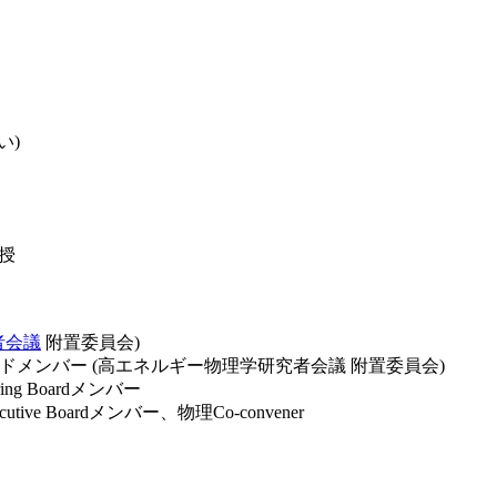
さい)
教授
者会議
附置委員会)
メンバー (高エネルギー物理学研究者会議 附置委員会)
ng Boardメンバー
ive Boardメンバー、物理Co-convener