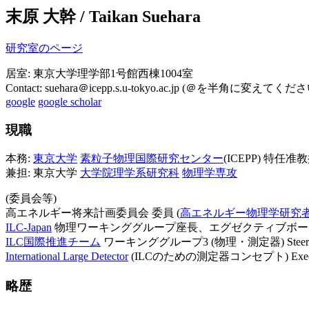
末原 大幹 / Taikan Suehara
研究室のページ
居室: 東京大学理学部1号館西棟1004室
Contact: suehara＠icepp.s.u-tokyo.ac.jp (＠を半角に変えてくだ
google
google scholar
現職
本務:
東京大学
素粒子物理国際研究センター
(ICEPP) 特任准
兼担: 東京大学
大学院理学系研究科
物理学専攻
(委員会等)
高エネルギー将来計画委員会 委員 (
高エネルギー物理学研究
ILC-Japan
物理ワーキンググループ座長、エグゼクティブボード
ILC国際推進チーム
ワーキンググループ3 (物理・測定器) Steeri
International Large Detector
(ILCのための測定器コンセプト) Execut
略歴