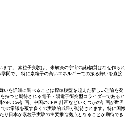
います。 素粒子実験は、未解決の宇宙の謎(物質はなぜ作られ
る学問で、 特に素粒子の高いエネルギーでの振る舞いを直接
振る舞いを詳細に調べることは標準模型を超えた新しい理論を発
精度を持つと期待される電子・陽電子衝突型コライダーであるヒ
のFCCee計画、中国のCEPC計画などいくつかの計画が世界
までの常識を覆す多くの実験的成果が期待されます。特に国際
わたり日本が素粒子実験の主要推進拠点となることが期待でき