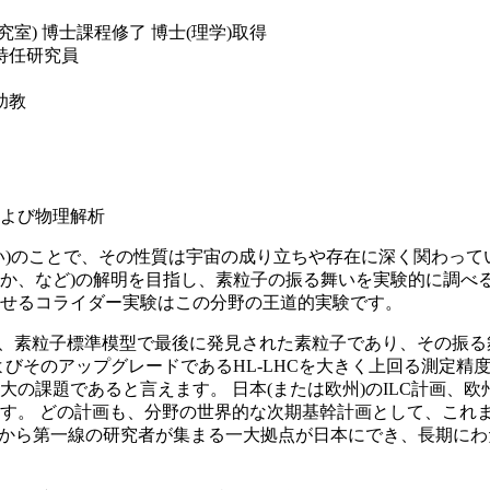
究室) 博士課程修了 博士(理学)取得
 特任研究員
助教
よび物理解析
い)のことで、その性質は宇宙の成り立ちや存在に深く関わって
か、など)の解明を目指し、素粒子の振る舞いを実験的に調べ
せるコライダー実験はこの分野の王道的実験です。
粒子は、素粒子標準模型で最後に発見された素粒子であり、その
よびそのアップグレードであるHL-LHCを大きく上回る測定
課題であると言えます。 日本(または欧州)のILC計画、欧州
す。 どの計画も、分野の世界的な次期基幹計画として、これ
世界から第一線の研究者が集まる一大拠点が日本にでき、長期に
。