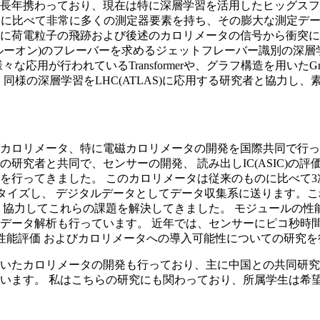
長年携わっており、現在は特に深層学習を活用したヒッグスフ
器に比べて非常に多くの測定器要素を持ち、その膨大な測定デー
子の飛跡および後述のカロリメータの信号から衝突により発生した多数の
ルーオン)のフレーバーを求めるジェットフレーバー識別の深
行われているTransformerや、グラフ構造を用いたGraph N
、同様の深層学習をLHC(ATLAS)に応用する研究者と協力
カロリメータ、特に電磁カロリメータの開発を国際共同で行っ
の研究者と共同で、センサーの開発、 読み出しIC(ASIC)
を行ってきました。 このカロリメータは従来のものに比べて3
デジタイズし、 デジタルデータとしてデータ収集系に送ります。
力してこれらの課題を解決してきました。 モジュールの性能評価
データ解析も行っています。 近年では、センサーにピコ秒時
Detector)の性能評価 およびカロリメータへの導入可能性についての研
いたカロリメータの開発も行っており、主に中国との共同研究
います。 私はこちらの研究にも関わっており、所属学生は希