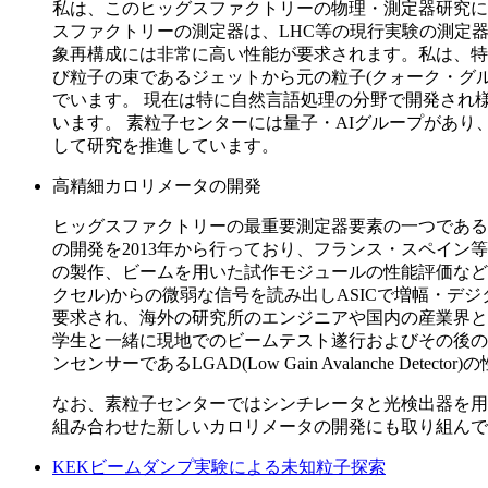
私は、このヒッグスファクトリーの物理・測定器研究に
スファクトリーの測定器は、LHC等の現行実験の測定
象再構成には非常に高い性能が要求されます。私は、特に荷電粒
び粒子の束であるジェットから元の粒子(クォーク・グ
でいます。 現在は特に自然言語処理の分野で開発され様々な応用が
います。 素粒子センターには量子・AIグループがあり
して研究を推進しています。
高精細カロリメータの開発
ヒッグスファクトリーの最重要測定器要素の一つである
の開発を2013年から行っており、フランス・スペイン等
の製作、ビームを用いた試作モジュールの性能評価など
クセル)からの微弱な信号を読み出しASICで増幅・
要求され、海外の研究所のエンジニアや国内の産業界と 協
学生と一緒に現地でのビームテスト遂行およびその後の
ンセンサーであるLGAD(Low Gain Avalanche 
なお、素粒子センターではシンチレータと光検出器を用
組み合わせた新しいカロリメータの開発にも取り組んで
KEKビームダンプ実験による未知粒子探索