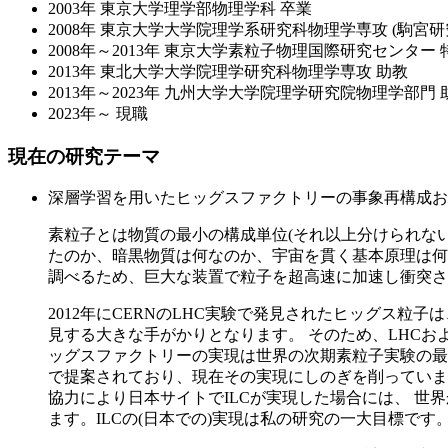
2003年 東京大学理学部物理学科 卒業
2008年 東京大学大学院理学系研究科物理学専攻 (駒宮研
2008年～2013年 東京大学素粒子物理国際研究センター
2013年 東北大学大学院理学研究科物理学専攻 助教
2013年～2023年 九州大学大学院理学研究院物理学部門 
2023年～ 現職
現在の研究テーマ
深層学習を用いたヒッグスファクトリーの事象再構成お
素粒子とは物質の最小の構成単位(それ以上分けられな
たのか、暗黒物質は何なのか、宇宙を貫く基本原理は何
調べるため、巨大な装置で粒子を超高速に加速し衝突さ
2012年にCERNのLHC実験で発見されたヒッグス
見する大きな手がかりとなります。 そのため、LHCお
ッグスファクトリーの実現は世界の次期素粒子実験の最大の
で提案されており、現在その実現にしのぎを削っていま
協力により日本サイトでILCが実現した場合には、 
ます。ILCの(日本での)実現は私の研究の一大目標です