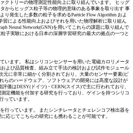
ァクトリーの物理測定性能向上に取り組んでいます。 ヒッグ
タからヒッグス粒子等の物理的意味のある事象を取り出す 事
粒子を求めるParticle Flow Algorithm およ
層学習による性能向上およびそれを用いた物理解析に取り組ん
eural Network(GNN)を用いてこれらの課題に取り組んで
し、素粒子実験における日本の深層学習研究の最大の拠点の一つと
ています。 私はシリコンセンサーを用いた電磁カロリメータ
の評価および品質検査、組み立て手法の検討および試作モジュール
次元に非常に細かく分割されており、大量のセンサー要素(ピ
これらのハードウェア、ソフトウェアの開発には高度な設計が
はDESY(ドイツ)・CERN(スイス)で主に行われており、
間測定機能を付加する研究を行っており、ゲインを持つシリコ
究を行っています。
を行っています。 またシンチレータとチェレンコフ検出器を
望に応じてこちらの研究にも携わることが可能です。