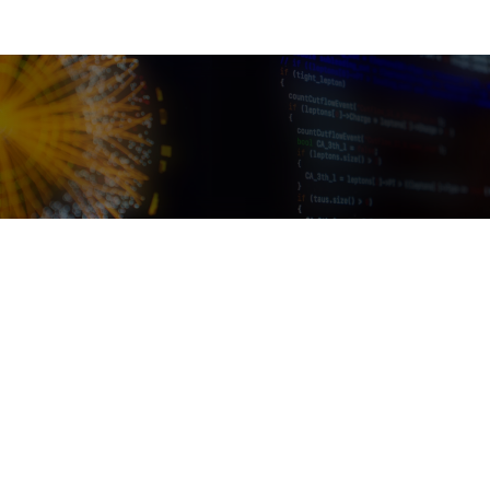
外部資金による大型事業
科学技術振興機構受託研究
先端国際共同研究推進事業（ASPIRE）
（JPMJAP2316）
先端量子技術プラットフォームと国際頭脳循環によ
る量子ネイティブ人材育成拠点（令和5～10年度）